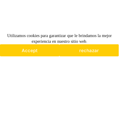
Utilizamos cookies para garantizar que le brindamos la mejor
Utilizamos cookies para garantizar que le brindamos la mejor
experiencia en nuestro sitio web.
experiencia en nuestro sitio web.
Accept
rechazar
Accept
rechazar