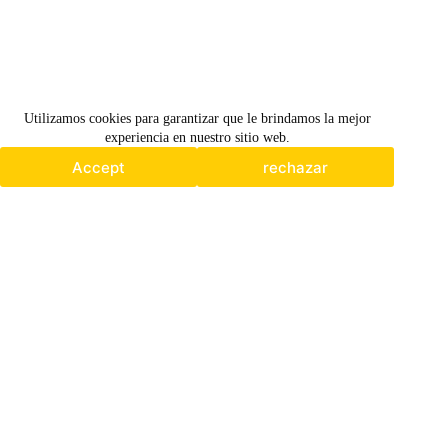
Utilizamos cookies para garantizar que le brindamos la mejor
Utilizamos cookies para garantizar que le brindamos la mejor
experiencia en nuestro sitio web.
experiencia en nuestro sitio web.
Accept
rechazar
Accept
rechazar